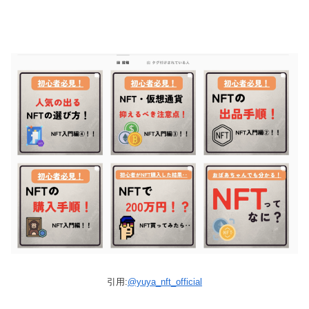
引用:
@yuya_nft_official