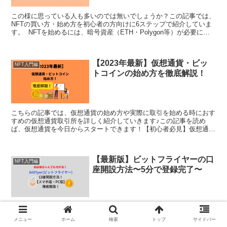
この様に思っている人も多いのでは無いでしょうか？この記事では、
NFTの買い方・始め方を初心者の方向けに6ステップで紹介していま
す。 NFTを始めるには、暗号資産（ETH・Polygon等）が必要にな
ります。↓暗号資産取引所の口座開設の方は...
【2023年最新】仮想通貨・ビッ
NFT入門編
トコインの始め方を徹底解説！
こちらの記事では、仮想通貨の始め方や実際に取引を始める時におす
すめの仮想通貨取引所を詳しく紹介していきます♪この記事を読め
ば、仮想通貨を今日からスタートできます！【初心者必見】仮想通
貨・ビットコインの始めた方！これから、仮想通貨の始め方を５...
【最新版】ビットフライヤーの口
NFT入門編
座開設方法〜5分で登録完了〜
この記事を見ながらやっていくと、すぐにビットフライヤーの口座開
設が完了します♪♪（5〜10分程度）【スマホ版】ビットフライヤーの
メニュー
ホーム
検索
トップ
サイドバー
口座開設方法ここから一つ一つのステップを紹介していきます。まず