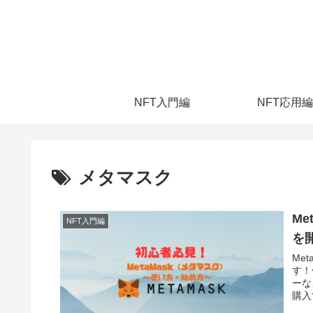
NFT入門編
NFT応用編
メタマスク
M
NFT入門編
を
Me
す！
ーな
購入