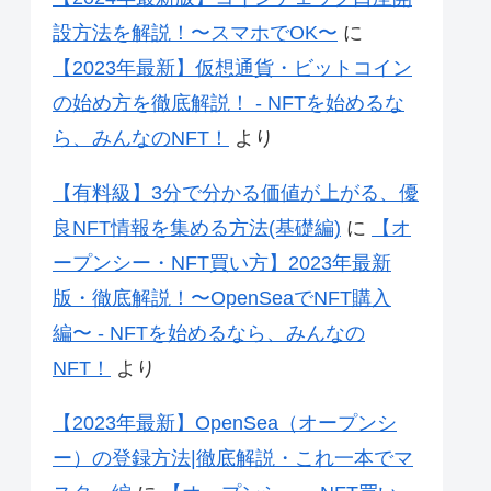
設方法を解説！〜スマホでOK〜
に
【2023年最新】仮想通貨・ビットコイン
の始め方を徹底解説！ - NFTを始めるな
ら、みんなのNFT！
より
【有料級】3分で分かる価値が上がる、優
良NFT情報を集める方法(基礎編)
に
【オ
ープンシー・NFT買い方】2023年最新
版・徹底解説！〜OpenSeaでNFT購入
編〜 - NFTを始めるなら、みんなの
NFT！
より
【2023年最新】OpenSea（オープンシ
ー）の登録方法|徹底解説・これ一本でマ